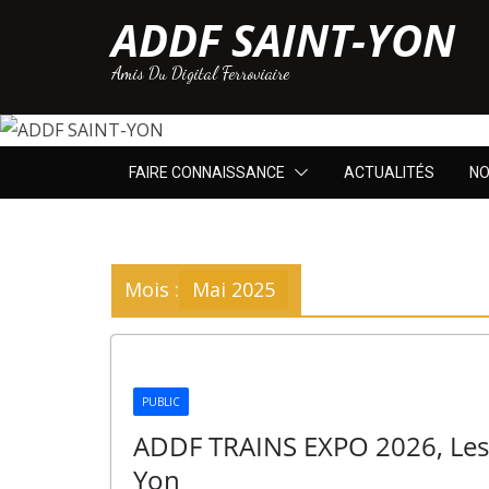
Passer
ADDF SAINT-YON
au
Amis Du Digital Ferroviaire
contenu
FAIRE CONNAISSANCE
ACTUALITÉS
NO
Mois :
Mai 2025
PUBLIC
ADDF TRAINS EXPO 2026, Les 
Yon