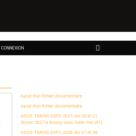
CONNEXION
Ajout d’un fichier documentaire
Ajout d’un fichier documentaire
ADDF TRAINS EXPO 2027, les 20 et 21
-
février 2027 à Boissy-sous-Saint-Yon (91)
ADDF TRAINS EXPO 2026, les 07 et 08