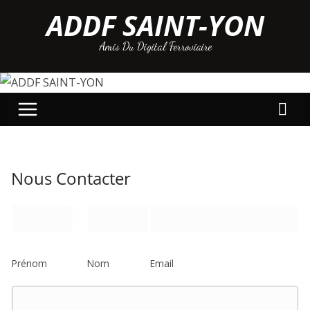
Passer
ADDF SAINT-YON
au
Amis Du Digital Ferroviaire
contenu
Nous Contacter
N
E
o
m
m
a
Prénom
Nom
Email
*
i
l
M