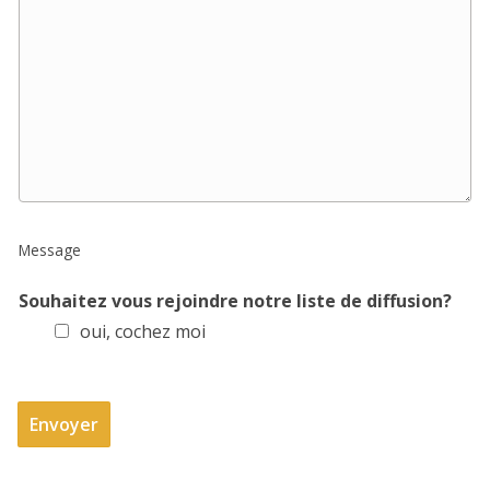
*
e
s
s
a
g
e
*
Message
Souhaitez vous rejoindre notre liste de diffusion?
oui, cochez moi
Envoyer