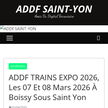
Passer
ADDF SAINT-YON
au
Amis Du Digital Ferroviaire
contenu
ADHÉRENTS
ADDF TRAINS EXPO 2026,
Les 07 Et 08 Mars 2026 À
Boissy Sous Saint Yon
25/04/2025