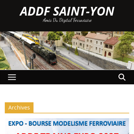
Passer
ADDF SAINT-YON
au
Amis Du Digital Ferroviaire
contenu
Archives