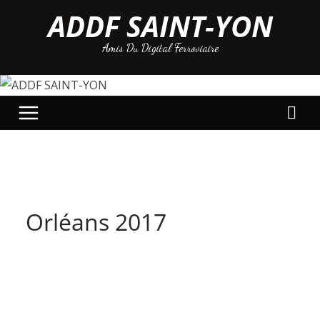
Passer
ADDF SAINT-YON
au
Amis Du Digital Ferroviaire
contenu
Orléans 2017