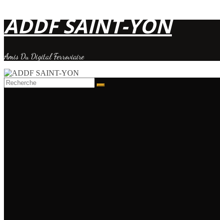
ADDF SAINT-YON
Passer
au
contenu
Amis Du Digital Ferroviaire